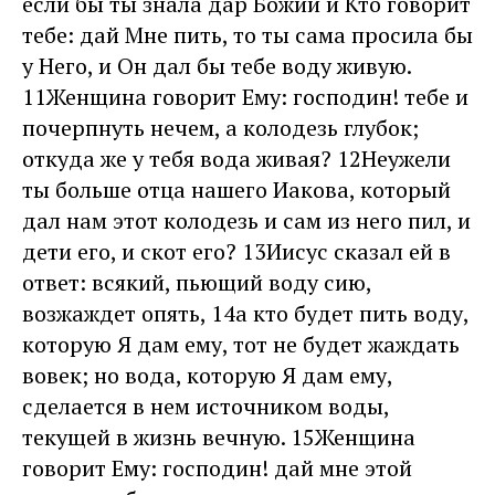
если бы ты знала дар Божий и Кто говорит
тебе: дай Мне пить, то ты сама просила бы
у Него, и Он дал бы тебе воду живую.
11Женщина говорит Ему: господин! тебе и
почерпнуть нечем, а колодезь глубок;
откуда же у тебя вода живая? 12Неужели
ты больше отца нашего Иакова, который
дал нам этот колодезь и сам из него пил, и
дети его, и скот его? 13Иисус сказал ей в
ответ: всякий, пьющий воду сию,
возжаждет опять, 14а кто будет пить воду,
которую Я дам ему, тот не будет жаждать
вовек; но вода, которую Я дам ему,
сделается в нем источником воды,
текущей в жизнь вечную. 15Женщина
говорит Ему: господин! дай мне этой